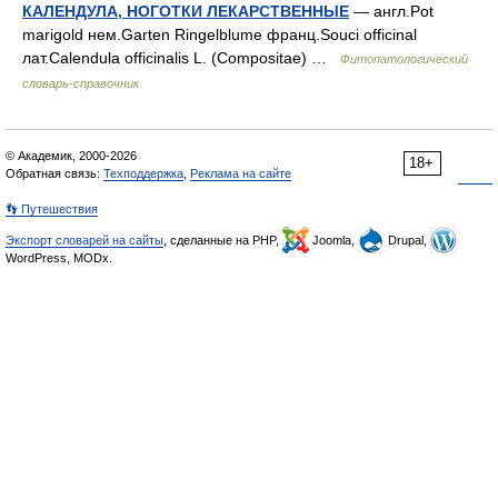
КАЛЕНДУЛА, НОГОТКИ ЛЕКАРСТВЕННЫЕ
— англ.Pot
marigold нем.Garten Ringelblume франц.Souci officinal
лат.Calendula officinalis L. (Compositae) …
Фитопатологический
словарь-справочник
© Академик, 2000-2026
18+
Обратная связь:
Техподдержка
,
Реклама на сайте
👣 Путешествия
Экспорт словарей на сайты
, сделанные на PHP,
Joomla,
Drupal,
WordPress, MODx.